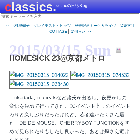
classics.
oqunoの日記/Blog
<< 北村早樹子「グレイテスト・ヒッツ」発売記念トーク＆ライヴ』@恵文社
|
COTTAGE
髪切った >>
2015/03/15 Sun
HOMESICK 23@京都メトロ
okadada, tofubeatsなど諸氏が出るし、夜更かしの
覚悟を決めて行ってきた。DJイベント寄りのイベント
わりと久しぶりだったけれど、若者達がたくさん居
た。DE DE MOUSE、CHERRYBOY FUNCTIONを初
めて見られたりもしたし良かった。あとは煙さえ避け
られれば…。