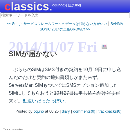
classics.
oqunoの日記/Blog
|
<< Googleサービスフレームワークのデータは消さない方がいい
SANMA
SONIC 2014@二条GROWLY >>
2014/11/07 Fri
SIMが届かない
ぷららのSIMはSMS付きの契約を10月19日に申し込
んだのだけど契約の通知書類しかまだ来ず。
ServersMan SIMもついでにSMSオプション追加した
SIMにしてもらおうと
10月27日に申し込んだけどまだ
来ず。
勘違いだったっぽい。
Posted by
oquno
at 00:25 |
diary
|
comments(0)
|
trackbacks(0)