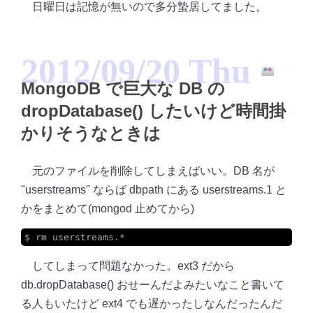
日曜日は記憶が無いので多分蟄居してました。
2012/09/20 Thu
MongoDB で巨大な DB の
dropDatabase() したいけど時間掛
かりそうなときは
元のファイルを削除してしまえばいい。DB 名が
"userstreams" ならば dbpath にある userstreams.1 と
かをまとめて(mongod 止めてから)
$ rm userstreams.*
してしまって問題なかった。ext3 だから
db.dropDatabase() おせーんだよみたいなこと書いて
る人もいたけど ext4 でも遅かったしなんだったんだ