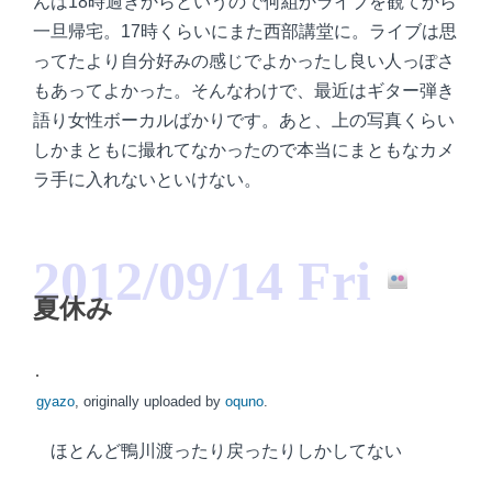
んは18時過ぎからというので何組かライブを観てから
一旦帰宅。17時くらいにまた西部講堂に。ライブは思
ってたより自分好みの感じでよかったし良い人っぽさ
もあってよかった。そんなわけで、最近はギター弾き
語り女性ボーカルばかりです。あと、上の写真くらい
しかまともに撮れてなかったので本当にまともなカメ
ラ手に入れないといけない。
2012/09/14 Fri
夏休み
gyazo
, originally uploaded by
oquno
.
ほとんど鴨川渡ったり戻ったりしかしてない