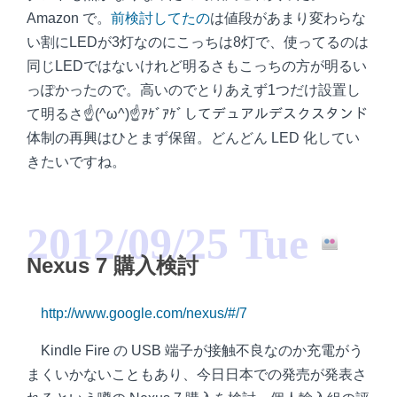
Amazon で。
前検討してたの
は値段があまり変わらな
い割にLEDが3灯なのにこっちは8灯で、使ってるのは
同じLEDではないけれど明るさもこっちの方が明るい
っぽかったので。高いのでとりあえず1つだけ設置し
て明るさ☝(^ω^)☝ｱｹﾞｱｹﾞしてデュアルデスクスタンド
体制の再興はひとまず保留。どんどん LED 化してい
きたいですね。
2012/09/25 Tue
Nexus 7 購入検討
http://www.google.com/nexus/#/7
Kindle Fire の USB 端子が接触不良なのか充電がう
まくいかないこともあり、今日日本での発売が発表さ