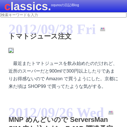
classics.
oqunoの日記/Blog
2012/09/28 Fri
トマトジュース注文
最近またトマトジュースを飲み始めたのだけれど、
近所のスーパーだと900mlで300円以上したりであま
りお得感ないので Amazon で買うようにした。京都に
来た頃は SHOP99 で買ってたような気がする。
2012/09/26 Wed
MNP めんどいので ServersMan