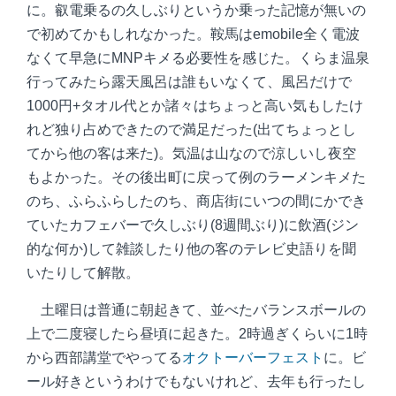
に。叡電乗るの久しぶりというか乗った記憶が無いの
で初めてかもしれなかった。鞍馬はemobile全く電波
なくて早急にMNPキメる必要性を感じた。くらま温泉
行ってみたら露天風呂は誰もいなくて、風呂だけで
1000円+タオル代とか諸々はちょっと高い気もしたけ
れど独り占めできたので満足だった(出てちょっとし
てから他の客は来た)。気温は山なので涼しいし夜空
もよかった。その後出町に戻って例のラーメンキメた
のち、ふらふらしたのち、商店街にいつの間にかでき
ていたカフェバーで久しぶり(8週間ぶり)に飲酒(ジン
的な何か)して雑談したり他の客のテレビ史語りを聞
いたりして解散。
土曜日は普通に朝起きて、並べたバランスボールの
上で二度寝したら昼頃に起きた。2時過ぎくらいに1時
から西部講堂でやってる
オクトーバーフェスト
に。ビ
ール好きというわけでもないけれど、去年も行ったし