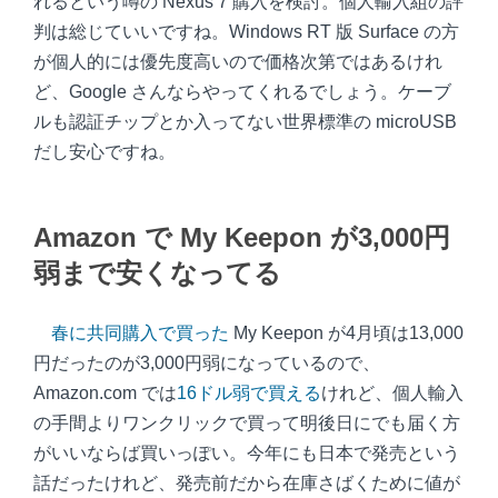
れるという噂の Nexus 7 購入を検討。個人輸入組の評
判は総じていいですね。Windows RT 版 Surface の方
が個人的には優先度高いので価格次第ではあるけれ
ど、Google さんならやってくれるでしょう。ケーブ
ルも認証チップとか入ってない世界標準の microUSB
だし安心ですね。
Amazon で My Keepon が3,000円
弱まで安くなってる
春に共同購入で買った
My Keepon が4月頃は13,000
円だったのが3,000円弱になっているので、
Amazon.com では
16ドル弱で買える
けれど、個人輸入
の手間よりワンクリックで買って明後日にでも届く方
がいいならば買いっぽい。今年にも日本で発売という
話だったけれど、発売前だから在庫さばくために値が