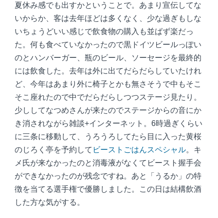
夏休み感でも出すかということで。あまり宣伝してな
いからか、客は去年ほどは多くなく、少な過ぎもしな
いちょうどいい感じで飲食物の購入も並ばず楽だっ
た。何も食べていなかったので黒ドイツビールっぽい
のとハンバーガー、瓶のビール、ソーセージを最終的
には飲食した。去年は外に出てだらだらしていたけれ
ど、今年はあまり外に椅子とかも無さそうで中もそこ
そこ座れたので中でだらだらしつつステージ見たり。
少ししてなつめさんが来たのでステージからの音にか
き消されながら雑談+インターネット。6時過ぎくらい
に三条に移動して、うろうろしてたら目に入った黄桜
のじろく亭を予約して
ビーストごはんスペシャル
。キ
メ氏が来なかったのと消毒液がなくてビースト握手会
ができなかったのが残念ですね。あと「うるか」の特
徴を当てる選手権で優勝しました。この日は結構飲酒
した方な気がする。