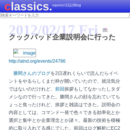
classics.
oqunoの日記/Blog
2012/02/17 Fri
クックパッド企業説明会に行った
http://atnd.org/events/24786
勝間さんのブログ
を2日遅れくらいで読んだらイベ
ントをやるらしくまだ枠が開いていたので、就活気分
ではないのだけれど、
前回
挨拶もしてなかったしタダ
メシなので行ってきた。勝間さんの顔を忘れていてち
ょっと焦ったけれど、挨拶と雑談はできた。説明会の
内容としては、コマンド一発で色々できる効率化とか
選択と集中とか企業理念とか諸々。最新の技術を積極
的に取り入れてる感じでした。前回はログ解析にEC2