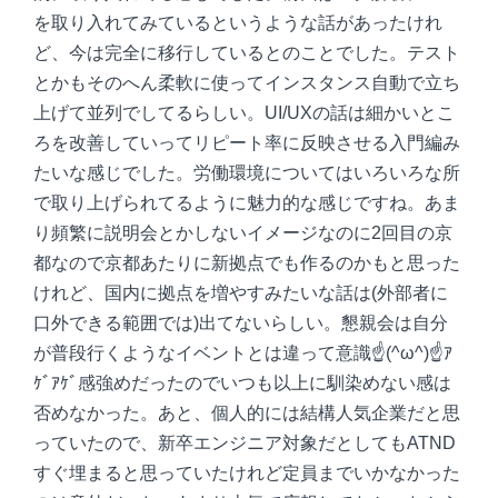
を取り入れてみているというような話があったけれ
ど、今は完全に移行しているとのことでした。テスト
とかもそのへん柔軟に使ってインスタンス自動で立ち
上げて並列でしてるらしい。UI/UXの話は細かいとこ
ろを改善していってリピート率に反映させる入門編み
たいな感じでした。労働環境についてはいろいろな所
で取り上げられてるように魅力的な感じですね。あま
り頻繁に説明会とかしないイメージなのに2回目の京
都なので京都あたりに新拠点でも作るのかもと思った
けれど、国内に拠点を増やすみたいな話は(外部者に
口外できる範囲では)出てないらしい。懇親会は自分
が普段行くようなイベントとは違って意識☝(^ω^)☝ｱ
ｹﾞｱｹﾞ感強めだったのでいつも以上に馴染めない感は
否めなかった。あと、個人的には結構人気企業だと思
っていたので、新卒エンジニア対象だとしてもATND
すぐ埋まると思っていたけれど定員までいかなかった