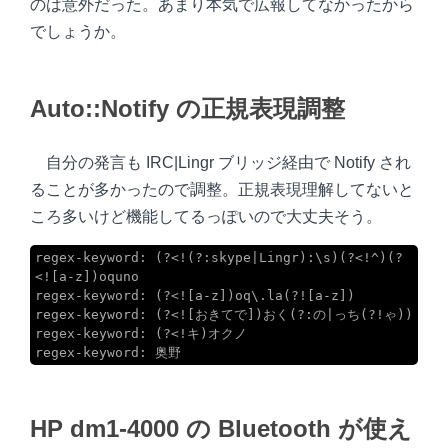
のは意外だった。あまり本気で広報してなかったから
でしょうか。
Auto::Notify の正規表現調整
自分の発言も IRC|Lingr ブリッジ経由で Notify され
ることが多かったので調整。正規表現理解してないと
ころ多いけど機能してるっぽいので大丈夫そう。
regex-keyword: (?<!(?:skype|Lingr):\s)(?<!^)(?
<![a-z])oquno

regex-keyword: (?<![a-z])oq\.la(?![a-z])

regex-keyword: (?<![おきてで])おく(?:の|っち(?!ゃ))

regex-keyword: (?<!キ)オクノ

regex-keyword: 奥野
HP dm1-4000 の Bluetooth が使え