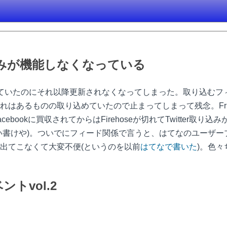
込みが機能しなくなっている
ていたのにそれ以降更新されなくなってしまった。取り込むフ
はあるものの取り込めていたので止まってしまって残念。Frie
bookに買収されてからはFirehoseが切れてTwitter取
い書けや)。ついでにフィード関係で言うと、はてなのユーザ
出てこなくて大変不便(というのを以前
はてなで書いた
)。色
トvol.2