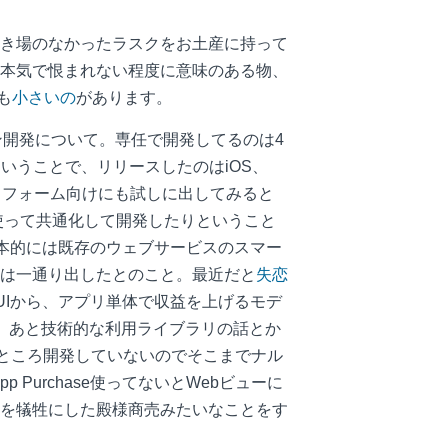
き場のなかったラスクをお土産に持って
本気で恨まれない程度に意味のある物、
も
小さいの
があります。
ョン開発について。専任で開発してるのは4
ということで、リリースしたのはiOS、
新規プラットフォーム向けにも試しに出してみると
Mobileを使って共通化して開発したりということ
基本的には既存のウェブサービスのスマー
のは一通り出したとのこと。最近だと
失恋
UIから、アプリ単体で収益を上げるモデ
。あと技術的な利用ライブラリの話とか
今のところ開発していないのでそこまでナル
 Purchase使ってないとWebビューに
を犠牲にした殿様商売みたいなことをす