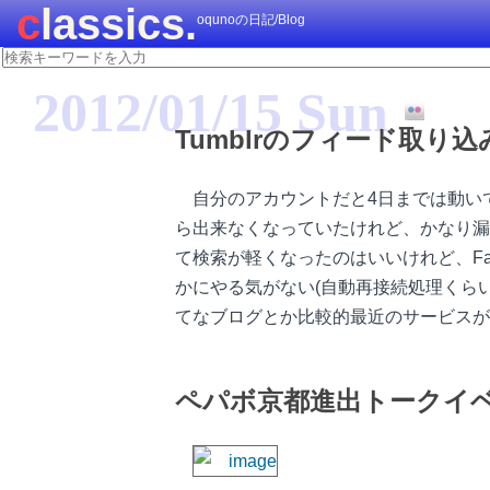
classics.
oqunoの日記/Blog
2012/01/15 Sun
Tumblrのフィード取り
自分のアカウントだと4日までは動い
ら出来なくなっていたけれど、かなり漏れ
て検索が軽くなったのはいいけれど、Face
かにやる気がない(自動再接続処理くら
てなブログとか比較的最近のサービスが
ペパボ京都進出トークイベン