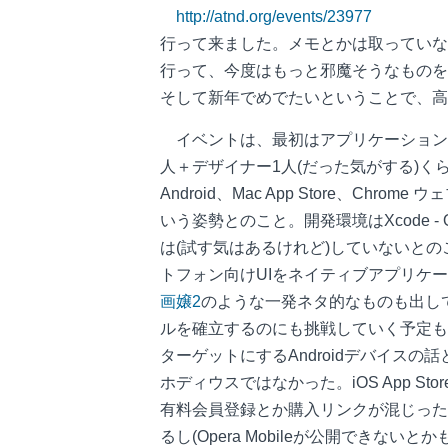
http://atnd.org/events/23977
行って来ました。メモとかは取っていな
行って、今度はもっと邪魔そうなものを
そして新年でめでたいということで、高
イベントは、最初はアプリケーション開
人＋デザイナー1人(だった気がする)く
Android、Mac App Store、C
いう姿勢とのこと。開発環境はXcode - Obj
は(試す気はあるけれど)していないと
トフォン向けUIをネイティブアプリケ
画嬢2
のような一発ネタ的なものも出し
ルを確立するのにも挑戦していく予定も
ターゲットにするAndroidデバイスの
ホディウスではなかった。iOS App St
有料会員登録とか購入リンクが混じった
るし(Opera Mobileが公開できない