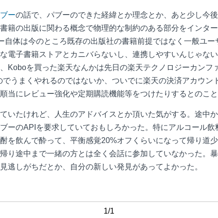
ブー
の話で、パブーのできた経緯とか理念とか、あと少し今後
書籍の出版に関わる概念で物理的な制約のある部分をインター
ブー自体は今のところ既存の出版社の書籍前提ではなく一般ユ
電子書籍ストアとカニバらないし、連携しやすいんじゃないかと思
、Koboを買った楽天なんかは先日の楽天テクノロジーカンフ
るのでうまくやれるのではないか、ついでに楽天の決済アカウン
順当にレビュー強化や定期購読機能等をつけたりするとのこと
いたけれど、人生のアドバイスとか頂いた気がする。途中からはi
ブーのAPIを要求していておもしろかった。特にアルコール
酎を飲んで酔って、平衡感覚20%オフくらいになって帰り道
帰り途中まで一緒の方とは全く会話に参加していなかった。暴
見逃しがちだとか、自分の新しい発見があってよかった。
1/1