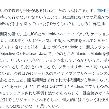
いので曖昧な部分があるけれど、そのへんはごまかす。
前回
行
持って行かないとなということで、お土産になりつつ邪魔かつ
崎のだるまを持っていった(10号くらい？)。ちなみに自宅用に
発の話で、主にiOSとAndroidのネイティブアプリケーシ
らい。2010年くらい(だった気がする)から本腰を入れて始めた
hrome ウェブストア合わせて21本。主にはiOSとAndroidで、
ective-CやEclipse - Javaで、今のところTitanium 
のこと。どういうアプリケーションを出しているかというと、
ーションとして提供ということで、プライオリティーの高いも
ている。今後はWebサービスのネイティブアプリケーションの
あるとのこと。開発期間はそれぞれ大体3週間から半年くらい
話とかもあったけれど、自分はiOSアプリもAndroidアプリも
oreにリジェクトされた事例も幾つかあるらしく、課金絡みがIn App
だけでもリジェクトされるらしい。個人的にはこういう利便性
とかも)、iOSはないかなーと思っている。