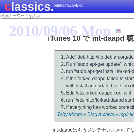
classics.
oqunoの日記/Blog
2010/09/06 Mon
iTunes 10 で mt-daa
Add “deb http://ftp.debian.org/de
Run “sudo apt-get update”, whic
run “sudo apt-get install forked-
If the forked-daapd failed to sta
will install an updated version o
Edit /etc/forked-daapd.conf with 
run “/etc/init.d/forked-daapd start
If everything has worked correctl
Toby Moore » Blog Archive » mp3 lib
mt-daapdはもうメンテナンスされてない