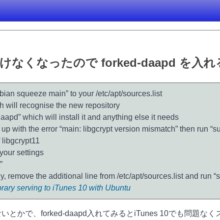
pd 聴けなくなったので forked-daapd を入
bian squeeze main” to your /etc/apt/sources.list
h will recognise the new repository
daapd” which will install it and anything else it needs
rt up with the error “main: libgcrypt version mismatch” then run “s
f libgcrypt11
your settings
”
y, remove the additional line from /etc/apt/sources.list and run 
rary serving to iTunes 10 with Ubuntu
とかで、forked-daapd入れてみるとiTunes 10でも問題な