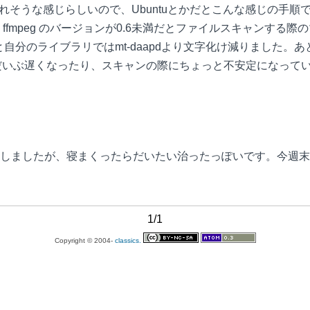
されそうな感じらしいので、Ubuntuとかだとこんな感じの手順で入れると
fmpeg のバージョンが0.6未満だとファイルスキャンする際
自分のライブラリではmt-daapdより文字化け減りました。あとI
ンがだいぶ遅くなったり、スキャンの際にちょっと不安定になって
しましたが、寝まくったらだいたい治ったっぽいです。今週末
1/1
Copyright © 2004-
classics.