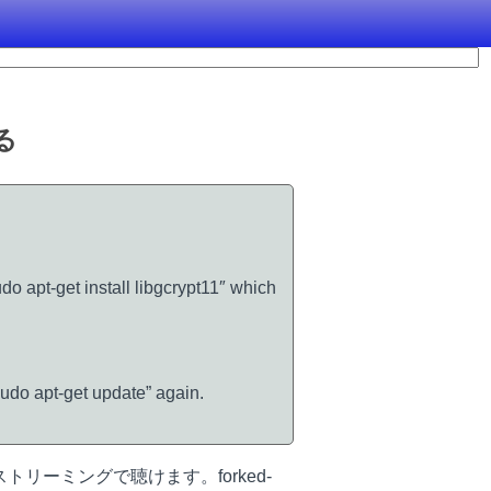
れる
udo apt-get install libgcrypt11″ which
“sudo apt-get update” again.
くストリーミングで聴けます。forked-