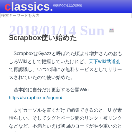
classics.
oqunoの日記/Blog
2018/01/14 Sun
Scrapbox使い始めた
ScrapboxはGyazzと呼ばれた頃より増井さんのおも
しろWikiとして把握していたけれど、
天下wiki武道会
で再認識し、いつの間にか無料サービスとしてリリー
スされていたので使い始めた。
基本的に自分だけ更新する公開Wiki
https://scrapbox.io/oquno/
まずカーソルを置くだけで編集できるのと、UIが素
晴らしい。そしてタグとページ間のリンク・被リンク
などなど。不満といえば初回のロードがやや重いのと