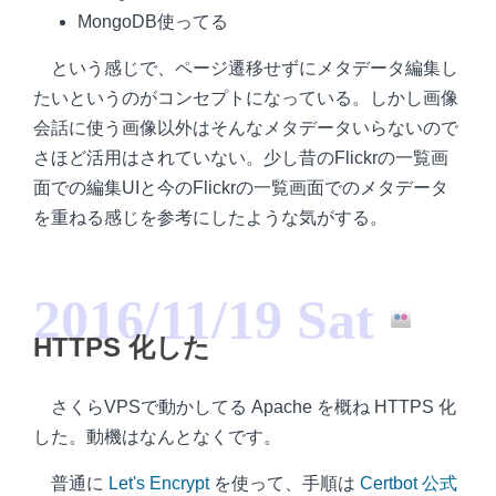
MongoDB使ってる
という感じで、ページ遷移せずにメタデータ編集し
たいというのがコンセプトになっている。しかし画像
会話に使う画像以外はそんなメタデータいらないので
さほど活用はされていない。少し昔のFlickrの一覧画
面での編集UIと今のFlickrの一覧画面でのメタデータ
を重ねる感じを参考にしたような気がする。
2016/11/19 Sat
HTTPS 化した
さくらVPSで動かしてる Apache を概ね HTTPS 化
した。動機はなんとなくです。
普通に
Let's Encrypt
を使って、手順は
Certbot 公式