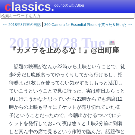
classics.
oqunoの日記/Blog
|
<< 2018年8月末の日記
360 Camera for Essential Phoneを買った＆届いた >>
2018/08/28 Tue
『カメラを止めるな！』@出町座
話題の映画がなんか22時から上映ということで、徒
歩2分だし晩飯食ってゆっくりしてから行けるし、招
待券まだ1枚しか使ってない気がするしもっと活用し
ていこうということで見に行った。実は昨日ふらっと
見に行こうかなと思っていたら22時からでも満席(12
時からの上映も早々にチケットが売り切れていた様
子)ということだったので、今朝出かけるついでにチ
ケットを発行しておいて夜は悠々と上映2分前に到着
しど真ん中の席で見るという作戦で臨んだ。話題作と