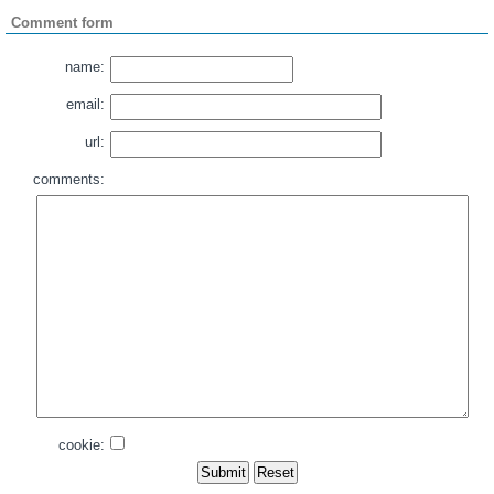
Comment form
name:
email:
url:
comments:
cookie: