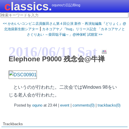
classics.
oqunoの日記/Blog
<< かわいいコンビニ店員飯田さん第４回公演 新作・再演短編集『どりょく』@
|
北池袋新生館シアター
カネコアヤノ『hug』リリース記念 「カネコアヤノと
さぐりあい ～柴田聡子編～」@神保町 試聴室 >>
2016/06/11 Sat
Elephone P9000 残念会@牛禅
というのが行われた。二次会ではWindows 98をい
じる老人会が行われた。
Posted by
oquno
at 23:44 |
event
|
comments(0)
|
trackbacks(0)
Trackbacks