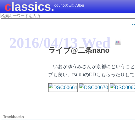
classics.
oqunoの日記/Blog
<
2016/04/13 Wed
ライブ@二条nano
いおかゆうみさんが京都にということ
ブも良い。tsubuのCDももらったり
Trackbacks