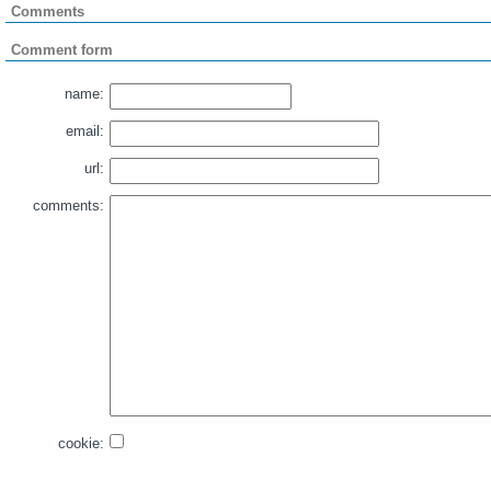
Comments
Comment form
name:
email:
url:
comments:
cookie: