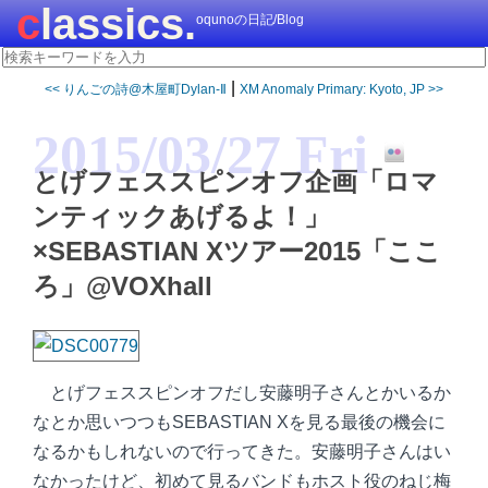
classics.
oqunoの日記/Blog
|
<< りんごの詩@木屋町Dylan-Ⅱ
XM Anomaly Primary: Kyoto, JP >>
2015/03/27 Fri
とげフェススピンオフ企画「ロマ
ンティックあげるよ！」
×SEBASTIAN Xツアー2015「ここ
ろ」@VOXhall
とげフェススピンオフだし安藤明子さんとかいるか
なとか思いつつもSEBASTIAN Xを見る最後の機会に
なるかもしれないので行ってきた。安藤明子さんはい
なかったけど、初めて見るバンドもホスト役のねじ梅