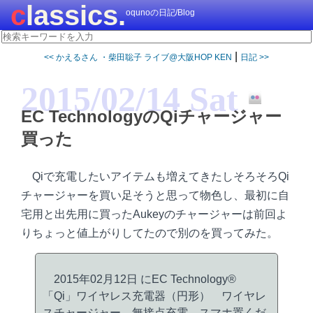
classics.
oqunoの日記/Blog
|
<< かえるさん ・柴田聡子 ライブ@大阪HOP KEN
日記 >>
2015/02/14 Sat
EC TechnologyのQiチャージャー
買った
Qiで充電したいアイテムも増えてきたしそろそろQi
チャージャーを買い足そうと思って物色し、最初に自
宅用と出先用に買ったAukeyのチャージャーは前回よ
りちょっと値上がりしてたので別のを買ってみた。
2015年02月12日 にEC Technology®
「Qi」ワイヤレス充電器（円形） ワイヤレ
スチャージャー 無接点充電 スマホ置くだ