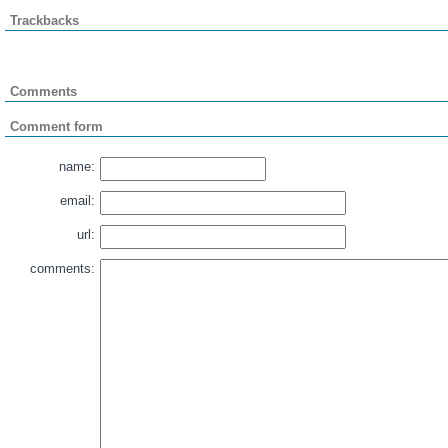
Trackbacks
Comments
Comment form
name:
email:
url:
comments: