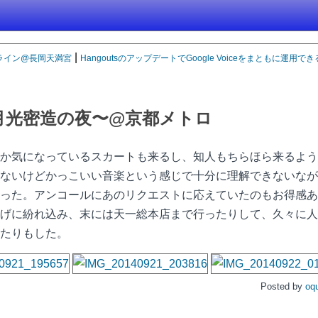
|
グライン@長岡天満宮
HangoutsのアップデートでGoogle Voiceをまともに運用で
張版 月光密造の夜〜@京都メトロ
か気になっているスカートも来るし、知人もちらほら来るよう
ないけどかっこいい音楽という感じで十分に理解できないなが
った。アンコールにあのリクエストに応えていたのもお得感あ
げに紛れ込み、末には天一総本店まで行ったりして、久々に人
たりもした。
Posted by
oq