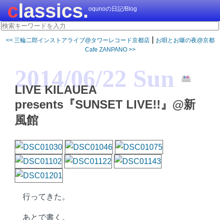
classics.
oqunoの日記/Blog
|
<< 三輪二郎インストアライブ@タワーレコード京都店
お唄とお噺の夜@京都
Cafe ZANPANO >>
2014/06/22 Sun
LIVE KILAUEA
presents『SUNSET LIVE!!』@新
風館
行ってきた。
あとで書く。