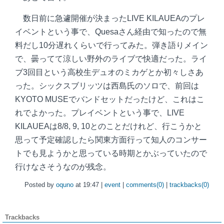
数日前に急遽開催が決まったLIVE KILAUEAのプレ
イベントという事で、Quesaさん経由で知ったので無
料だし10分遅れくらいで行ってみた。弾き語りメイン
で、曇ってて涼しい野外のライブで快適だった。ライ
ブ3回目という高校生デュオのミカゲとか初々しさあ
った。シックスブリッツは西島氏のソロで、前回は
KYOTO MUSEでバンドセットだったけど、これはこ
れでよかった。プレイベントという事で、LIVE
KILAUEAは8/8, 9, 10とのことだけれど、行こうかと
思って予定確認したら関東方面行って知人のコンサー
トでも見ようかと思っている時期とかぶっていたので
行けなさそうなのが残念。
Posted by
oquno
at 19:47 |
event
|
comments(0)
|
trackbacks(0)
Trackbacks