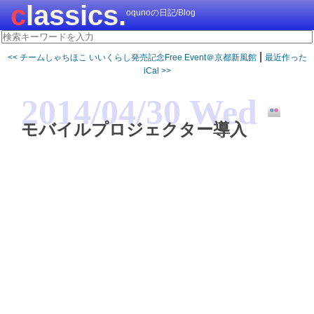
classics.
oqunoの日記/Blog
|
<< チームしゃちほこ いいくらし発売記念Free Event＠京都新風館
最近作った
iCal >>
2014/04/30 Wed
モバイルプロジェクター導入