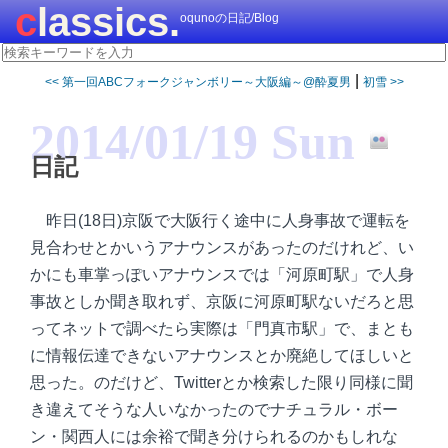
classics.
oqunoの日記/Blog
|
<< 第一回ABCフォークジャンボリー～大阪編～@酔夏男
初雪 >>
2014/01/19 Sun
日記
昨日(18日)京阪で大阪行く途中に人身事故で運転を
見合わせとかいうアナウンスがあったのだけれど、い
かにも車掌っぽいアナウンスでは「河原町駅」で人身
事故としか聞き取れず、京阪に河原町駅ないだろと思
ってネットで調べたら実際は「門真市駅」で、まとも
に情報伝達できないアナウンスとか廃絶してほしいと
思った。のだけど、Twitterとか検索した限り同様に聞
き違えてそうな人いなかったのでナチュラル・ボー
ン・関西人には余裕で聞き分けられるのかもしれな