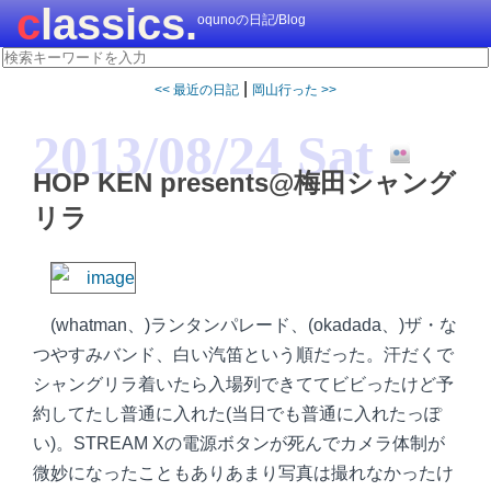
classics.
oqunoの日記/Blog
|
<< 最近の日記
岡山行った >>
2013/08/24 Sat
HOP KEN presents@梅田シャング
リラ
(whatman、)ランタンパレード、(okadada、)ザ・な
つやすみバンド、白い汽笛という順だった。汗だくで
シャングリラ着いたら入場列できててビビったけど予
約してたし普通に入れた(当日でも普通に入れたっぽ
い)。STREAM Xの電源ボタンが死んでカメラ体制が
微妙になったこともありあまり写真は撮れなかったけ