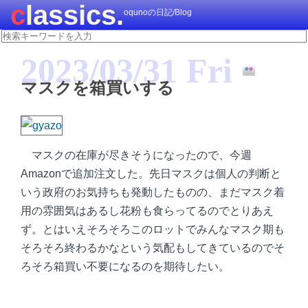
classics.
oqunoの日記/Blog
2023/03/31 Fri
マスクを箱買いする
マスクの在庫が尽きそうになったので、今週
Amazonで追加注文した。先日マスクは個人の判断と
いう政府のお気持ちも発動したものの、まだマスク着
用の雰囲気はあるし花粉も食らってるのでとりあえ
ず。とはいえそろそろこのロットでみんなマスク期も
そろそろ終わるかなという気配もしてきているのでそ
ろそろ箱買い不要になるのを期待したい。