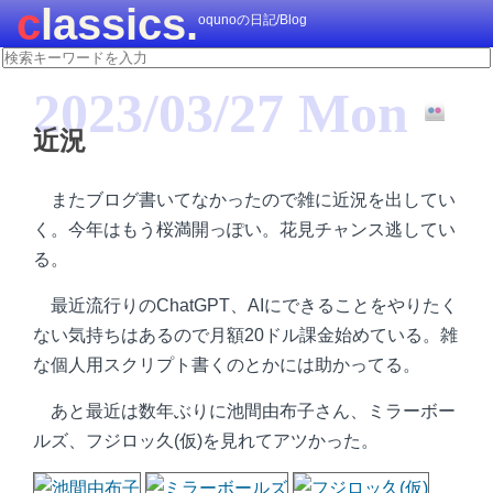
classics.
oqunoの日記/Blog
2023/03/27 Mon
近況
またブログ書いてなかったので雑に近況を出してい
く。今年はもう桜満開っぽい。花見チャンス逃してい
る。
最近流行りのChatGPT、AIにできることをやりたく
ない気持ちはあるので月額20ドル課金始めている。雑
な個人用スクリプト書くのとかには助かってる。
あと最近は数年ぶりに池間由布子さん、ミラーボー
ルズ、フジロッ久(仮)を見れてアツかった。