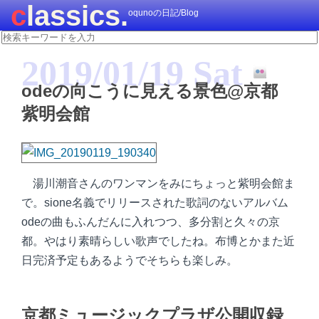
classics.
oqunoの日記/Blog
2019/01/19 Sat
odeの向こうに見える景色@京都
紫明会館
湯川潮音さんのワンマンをみにちょっと紫明会館ま
で。sione名義でリリースされた歌詞のないアルバム
odeの曲もふんだんに入れつつ、多分割と久々の京
都。やはり素晴らしい歌声でしたね。布博とかまた近
日完済予定もあるようでそちらも楽しみ。
京都ミュージックプラザ公開収録