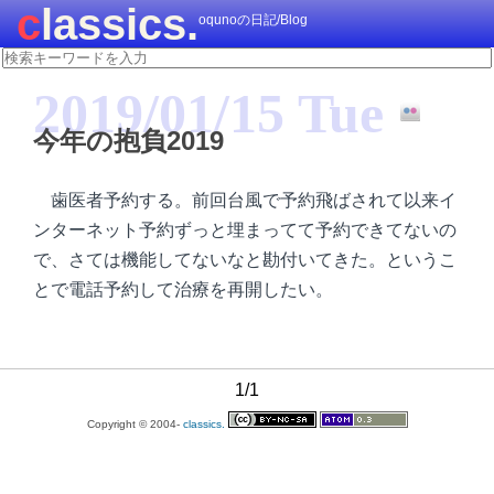
classics.
oqunoの日記/Blog
2019/01/15 Tue
今年の抱負2019
歯医者予約する。前回台風で予約飛ばされて以来イ
ンターネット予約ずっと埋まってて予約できてないの
で、さては機能してないなと勘付いてきた。というこ
とで電話予約して治療を再開したい。
1/1
Copyright © 2004-
classics.