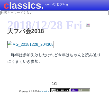
classics.
oqunoの日記/Blog
2018/12/28 Fri
大フバ会2018
昨年は参加失敗したけれど今年はちゃんと読み通り
にうまくいき参加。
1/1
Copyright © 2004-
classics.