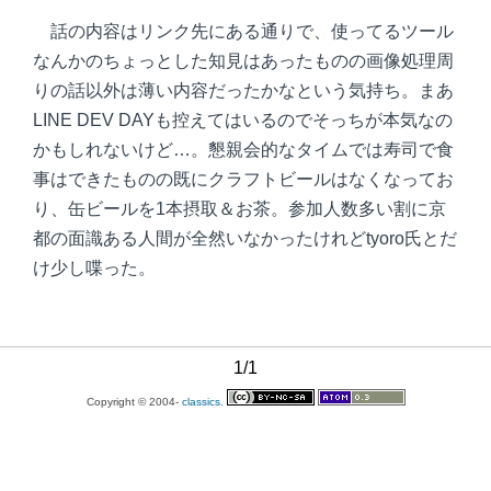
話の内容はリンク先にある通りで、使ってるツール
なんかのちょっとした知見はあったものの画像処理周
りの話以外は薄い内容だったかなという気持ち。まあ
LINE DEV DAYも控えてはいるのでそっちが本気なの
かもしれないけど…。懇親会的なタイムでは寿司で食
事はできたものの既にクラフトビールはなくなってお
り、缶ビールを1本摂取＆お茶。参加人数多い割に京
都の面識ある人間が全然いなかったけれどtyoro氏とだ
け少し喋った。
1/1
Copyright © 2004-
classics.