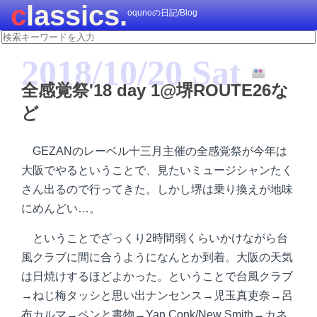
classics.
oqunoの日記/Blog
2018/10/20 Sat
全感覚祭'18 day 1@堺ROUTE26な
ど
GEZANのレーベル十三月主催の全感覚祭が今年は
大阪でやるということで、見たいミュージシャンたく
さん出るので行ってきた。しかし堺は乗り換えが地味
にめんどい…。
ということでざっくり2時間弱くらいかけながら台
風クラブに間に合うようになんとか到着。大阪の天気
は日焼けするほどよかった。ということで台風クラブ
→ねじ梅タッシと思い出ナンセンス→児玉真吏奈→呂
布カルマ→ペンと書物→Yan Conk/New Smith→カネ