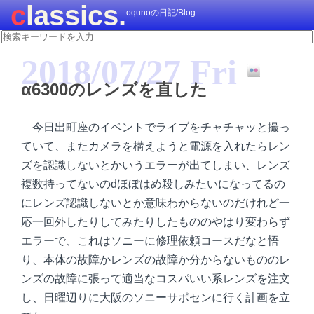
classics.
oqunoの日記/Blog
2018/07/27 Fri
α6300のレンズを直した
今日出町座のイベントでライブをチャチャッと撮っ
ていて、またカメラを構えようと電源を入れたらレン
ズを認識しないとかいうエラーが出てしまい、レンズ
複数持ってないのdほぼはめ殺しみたいになってるの
にレンズ認識しないとか意味わからないのだけれど一
応一回外したりしてみたりしたもののやはり変わらず
エラーで、これはソニーに修理依頼コースだなと悟
り、本体の故障かレンズの故障か分からないもののレ
ンズの故障に張って適当なコスパいい系レンズを注文
し、日曜辺りに大阪のソニーサポセンに行く計画を立