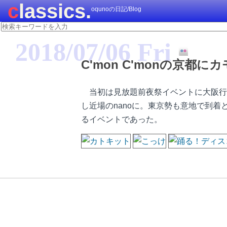
classics.
oqunoの日記/Blog
2018/07/06 Fri
C'mon C'monの京都に
当初は見放題前夜祭イベントに大阪行
し近場のnanoに。東京勢も意地で到
るイベントであった。