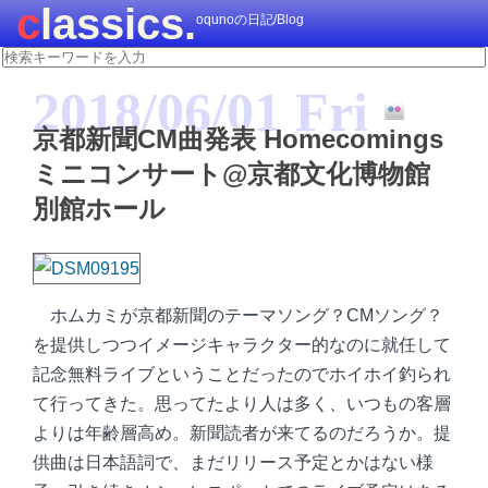
classics.
oqunoの日記/Blog
2018/06/01 Fri
京都新聞CM曲発表 Homecomings
ミニコンサート@京都文化博物館
別館ホール
ホムカミが京都新聞のテーマソング？CMソング？
を提供しつつイメージキャラクター的なのに就任して
記念無料ライブということだったのでホイホイ釣られ
て行ってきた。思ってたより人は多く、いつもの客層
よりは年齢層高め。新聞読者が来てるのだろうか。提
供曲は日本語詞で、まだリリース予定とかはない様