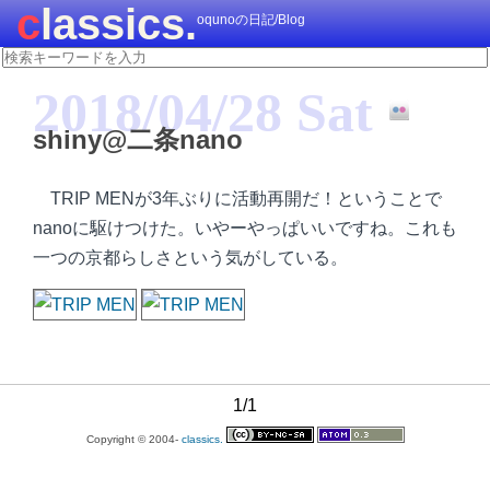
classics.
oqunoの日記/Blog
2018/04/28 Sat
shiny@二条nano
TRIP MENが3年ぶりに活動再開だ！ということで
nanoに駆けつけた。いやーやっぱいいですね。これも
一つの京都らしさという気がしている。
1/1
Copyright © 2004-
classics.