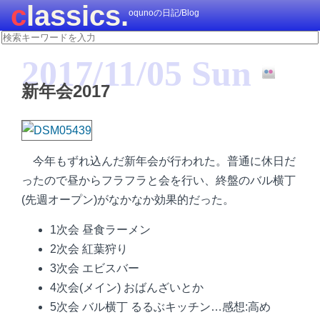
classics.
oqunoの日記/Blog
2017/11/05 Sun
新年会2017
今年もずれ込んだ新年会が行われた。普通に休日だ
ったので昼からフラフラと会を行い、終盤のバル横丁
(先週オープン)がなかなか効果的だった。
1次会 昼食ラーメン
2次会 紅葉狩り
3次会 エビスバー
4次会(メイン) おばんざいとか
5次会 バル横丁 るるぶキッチン…感想:高め