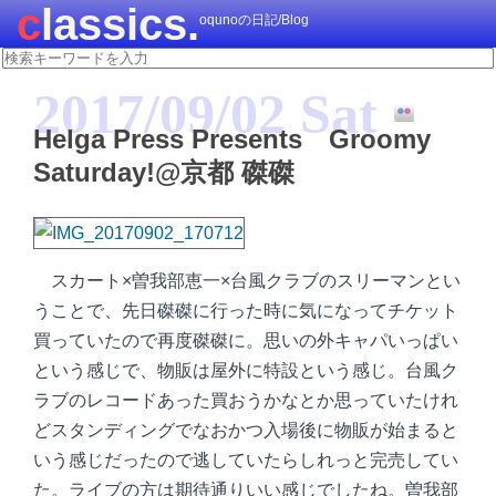
classics.
oqunoの日記/Blog
2017/09/02 Sat
Helga Press Presents Groomy
Saturday!@京都 磔磔
スカート×曽我部恵一×台風クラブのスリーマンとい
うことで、先日磔磔に行った時に気になってチケット
買っていたので再度磔磔に。思いの外キャパいっぱい
という感じで、物販は屋外に特設という感じ。台風ク
ラブのレコードあった買おうかなとか思っていたけれ
どスタンディングでなおかつ入場後に物販が始まると
いう感じだったので逃していたらしれっと完売してい
た。ライブの方は期待通りいい感じでしたね。曽我部