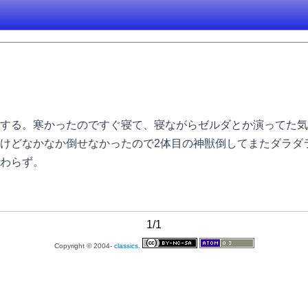
する。寒かったのですぐ寝て、寝ながらゼルダとか演ってた気
けどなかなか倒せなかったので2体目の神獣倒してまたダラダラし
わらず。
1/1
Copyright © 2004-
classics.