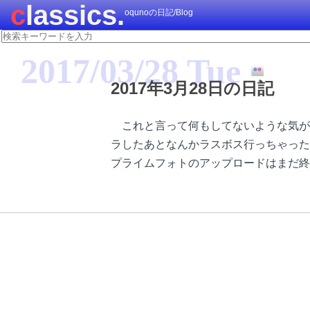
classics.
oqunoの日記/Blog
2017/03/28 Tue
2017年3月28日の日記
これと言って何もしてないような気が
ラしたあとなんかラスボス行っちゃった
プライムフォトのアップロードはまだ終