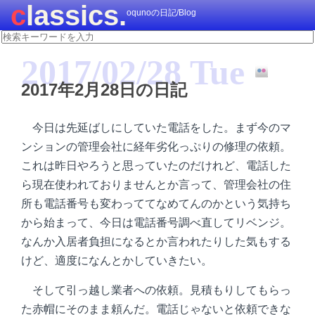
classics.
oqunoの日記/Blog
2017/02/28 Tue
2017年2月28日の日記
今日は先延ばしにしていた電話をした。まず今のマ
ンションの管理会社に経年劣化っぷりの修理の依頼。
これは昨日やろうと思っていたのだけれど、電話した
ら現在使われておりませんとか言って、管理会社の住
所も電話番号も変わっててなめてんのかという気持ち
から始まって、今日は電話番号調べ直してリベンジ。
なんか入居者負担になるとか言われたりした気もする
けど、適度になんとかしていきたい。
そして引っ越し業者への依頼。見積もりしてもらっ
た赤帽にそのまま頼んだ。電話じゃないと依頼できな