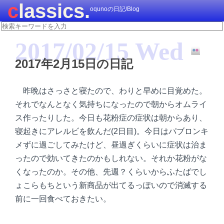
classics.
oqunoの日記/Blog
2017/02/15 Wed
2017年2月15日の日記
昨晩はさっさと寝たので、わりと早めに目覚めた。
それでなんとなく気持ちになったので朝からオムライ
ス作ったりした。今日も花粉症の症状は朝からあり、
寝起きにアレルビを飲んだ(2日目)。今日はパブロンキ
メずに過ごしてみたけど、昼過ぎくらいに症状は治ま
ったので効いてきたのかもしれない。それか花粉がな
くなったのか。その他、先週？くらいからふたばでし
ょこらもちという新商品が出てるっぽいので消滅する
前に一回食べておきたい。