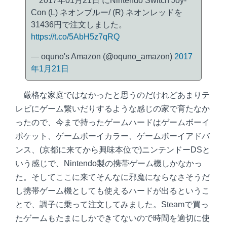
2017年01月21日 にNintendo Switch Joy-
Con (L) ネオンブルー/ (R) ネオンレッドを
31436円で注文しました。
https://t.co/5AbH5z7qRQ
— oquno's Amazon (@oquno_amazon)
2017
年1月21日
厳格な家庭ではなかったと思うのだけれどあまりテ
レビにゲーム繋いだりするような感じの家で育たなか
ったので、今まで持ったゲームハードはゲームボーイ
ポケット、ゲームボーイカラー、ゲームボーイアドバ
ンス、(京都に来てから興味本位で)ニンテンドーDSと
いう感じで、Nintendo製の携帯ゲーム機しかなかっ
た。そしてここに来てそんなに邪魔にならなさそうだ
し携帯ゲーム機としても使えるハードが出るというこ
とで、調子に乗って注文してみました。Steamで買っ
たゲームもたまにしかできてないので時間を適切に使