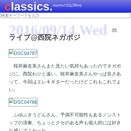
classics.
oqunoの日記/Blog
2016/09/14 Wed
ライブ@西院ネガポジ
桜井麻友美さんまた見たい気持ちあったのでネガポ
ジに。西院わりと遠い。桜井麻友美さんやっぱ良さあ
って、今回はエレキギターだったけどこれもこれでよ
い。
ふゆふきうどんさん、予測不可能性もあるノンスト
ップの演奏。ちょっとクセのある声も個人的には好き
な感じでよかった。