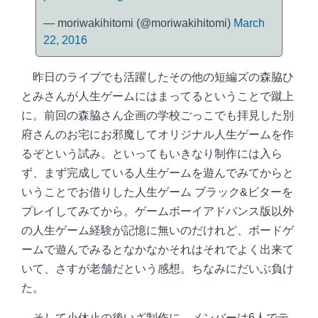
— moriwakihitomi (@moriwakihitomi)
March
22, 2016
昨日のライブでも活躍したその他の短編ズの森脇ひ
とみさんが人生ゲームにはまってるということで蹴上
に。前回の森脇さん企画の学校ごっこでも拝見した別
府さんのお宅にお邪魔してオリジナル人生ゲームを作
るぞという試み。といってもいきなり制作には入ら
ず、まず完成している人生ゲームを遊んでみてからと
いうことでお借りした人生ゲーム ブラック&ビターを
プレイしてみてから。ゲームボーイアドバンス版以外
の人生ゲーム経験が記憶に無いのだけれど、ボードゲ
ームで遊んでみるとなかなかそれはそれでよく出来て
いて、さすが老舗だという感想。ちなみにだいぶ負け
た。
そして小休止の後いざ制作に。メンバーは6人でテ