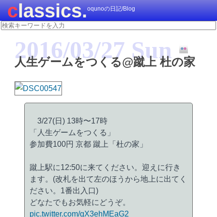
classics.
oqunoの日記/Blog
2016/03/27 Sun
人生ゲームをつくる@蹴上 杜の家
3/27(日) 13時〜17時
「人生ゲームをつくる」
参加費100円 京都 蹴上「杜の家」
蹴上駅に12:50に来てください。迎えに行き
ます。(改札を出て左のほうから地上に出てく
ださい。1番出入口)
どなたでもお気軽にどうぞ。
pic.twitter.com/gX3ehMEaG2