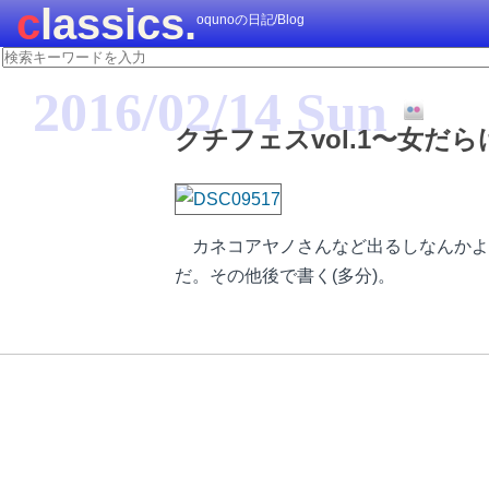
classics.
oqunoの日記/Blog
2016/02/14 Sun
クチフェスvol.1〜女だ
カネコアヤノさんなど出るしなんかよ
だ。その他後で書く(多分)。