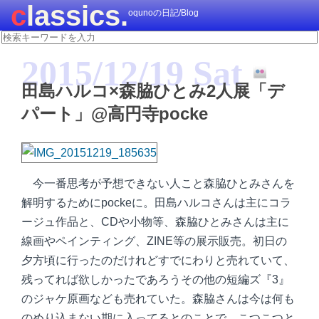
classics.
oqunoの日記/Blog
2015/12/19 Sat
田島ハルコ×森脇ひとみ2人展「デ
パート」@高円寺pocke
今一番思考が予想できない人こと森脇ひとみさんを
解明するためにpockeに。田島ハルコさんは主にコラ
ージュ作品と、CDや小物等、森脇ひとみさんは主に
線画やペインティング、ZINE等の展示販売。初日の
夕方頃に行ったのだけれどすでにわりと売れていて、
残ってれば欲しかったであろうその他の短編ズ『3』
のジャケ原画なども売れていた。森脇さんは今は何も
のめり込まない期に入ってるとのことで、こつこつと