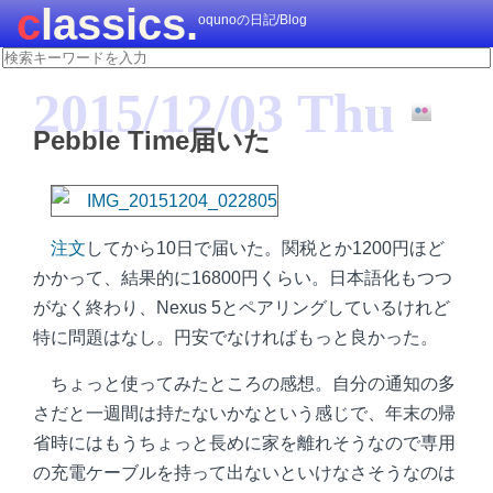
classics.
oqunoの日記/Blog
2015/12/03 Thu
Pebble Time届いた
注文
してから10日で届いた。関税とか1200円ほど
かかって、結果的に16800円くらい。日本語化もつつ
がなく終わり、Nexus 5とペアリングしているけれど
特に問題はなし。円安でなければもっと良かった。
ちょっと使ってみたところの感想。自分の通知の多
さだと一週間は持たないかなという感じで、年末の帰
省時にはもうちょっと長めに家を離れそうなので専用
の充電ケーブルを持って出ないといけなさそうなのは