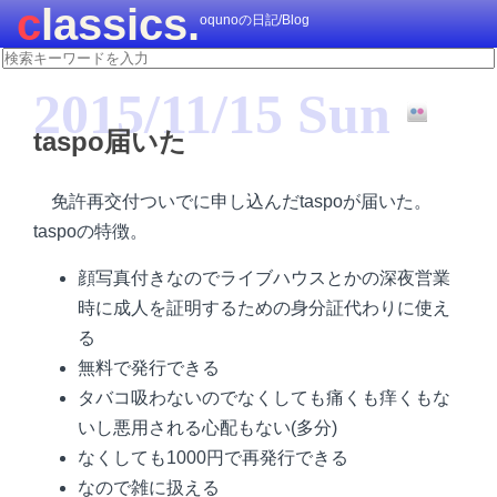
classics.
oqunoの日記/Blog
2015/11/15 Sun
taspo届いた
免許再交付ついでに申し込んだtaspoが届いた。
taspoの特徴。
顔写真付きなのでライブハウスとかの深夜営業
時に成人を証明するための身分証代わりに使え
る
無料で発行できる
タバコ吸わないのでなくしても痛くも痒くもな
いし悪用される心配もない(多分)
なくしても1000円で再発行できる
なので雑に扱える