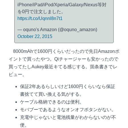
iPhone/iPad/iPod/Xperia/Galaxy/Nexus等対
を0円で注文しました。
https://t.co/Uqnnl8n7t1
— oquno's Amazon (@oquno_amazon)
October 22, 2015
8000mAhで1600円くらいだったので先日Amazonポ
イントで買ったやつ。Qiチャージャーも安かったので
買ってたしAukey最近キてる感じする。箇条書きでレ
ビュー。
保証2年あるらしいけど1600円くらいなら保証
書捨てて買い換える気がする。
ケーブル格納できるのは便利。
モバブーであるようなオンオフボタンがない。
充電中じゃないと電池残量がわからないのが不
便。