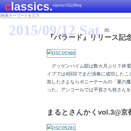
classics.
oqunoの日記/Blog
2015/09/12 Sat
『パラード』リリース記念
グッゲンハイム邸は数カ月ぶり？終電
イブでは4回目でまだ演奏に成功したこと
加したさよならポニーテールの「夏の魔
った。アンコールでは平賀さち枝さんを
まるとさんかくvol.3@