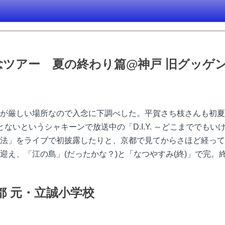
ツアー 夏の終わり篇@神戸 旧グッゲ
が厳しい場所なので入念に下調べした。平賀さち枝さんも初夏
ないというシャキーンで放送中の「D.I.Y. ～どこまででも
法」をライブで初披露したりと、京都で見てからさほど経って
迎え、「江の島」(だったかな？)と「なつやすみ(終)」で完。
京都 元・立誠小学校