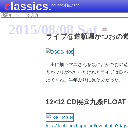
classics.
oqunoの日記/Blog
2015/08/08 Sat
ライブ@道頓堀かつおの
主に畑下マユさんを観に。かつおの遊
もかぶりがちだったけれどライブは良か
たですね。半年ぶりに見たのだった。
12×12 CD展@九条FLOAT
http://float.chochopin.net/event.php?d