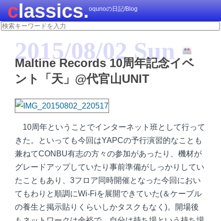
classics.
oqunoの日記/Blog
2015/08/02 Sun
Maltine Records 10周年記念イベ
ント「天」@代官山UNIT
10周年ということでインターネット班として行って
きた。といっても今回はYAPCの予行演習的なことも
兼ねてCONBU有志の方々の参加があったり、機材が
グレードアップしていたり事前準備がしっかりしてい
たこともあり、3フロア同時開催となった今回におい
てもわりと順調にWi-Fiを展開できていた(＆ケーブル
の養生と掲示貼りくらいしかタスクもなく)。開場後
もネットワークは余裕で、自分は持ち場という持ち場