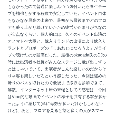
もなかったので普通に楽しみつつ気付いたら養生テー
ブを補強とかする程度で安定していた。イベント自体
もなかなか最高の出来で、最初から最後までどのフロ
アも盛り上がり続けていたため疲労がたまりがちなの
が欠点なくらい。個人的には、久々のイベント出演の
オノマトペ大臣と、嫁入りランドの出演により嫁入り
ランドとプロポーズの「しあわせになろうよ」がライ
ブで聴けたのが最高だった。最後のokadada氏のDJの
時には出演者や社長がみんなステージに飛び出しずっ
とはしゃいでいて、出演者がこんな楽しいのだからそ
りゃ客も楽しいだろという感じだった。今回は遅めの
帰りのバスを取れたので最後まで撤収も参加できて、
解散。インターネット班の末端としての感想は、今回
はVine的な動画でイベントの様子を共有する客が多か
ったように感じて(単に母数が多いだけかもしれない
けど)、あと、フロアを見ると割と多くの人がスマー