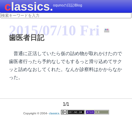
classics.
oqunoの日記/Blog
2015/07/10 Fri
歯医者日記
普通に正活していたら仮の詰め物が取れかけたので
歯医者行ったら予約なしでもするっと滑り込めてサク
ッと詰めなおしてくれた。なんか診察料はかからなか
った。
1/1
Copyright © 2004-
classics.