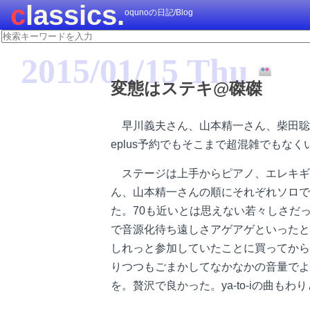
classics.
oqunoの日記/Blog
2015/01/15 Thu
変態はステキ@磔磔
早川義夫さん、山本精一さん、柴田聡
eplus予約でもそこまで超混雑でもな
ステージは上手からピアノ、エレキギ
ん、山本精一さんの順にそれぞれソロで
た。70も近いとは思えない若々しさだ
で音源化待ち遠しさアゲアゲといったと
しれっと参加していたことに買ってから
りつつもごまかしてなかなかの音量でよ
を。贅沢で良かった。ya-to-iの曲