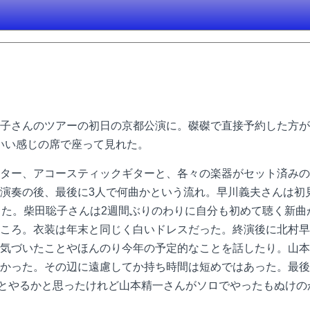
子さんのツアーの初日の京都公演に。磔磔で直接予約した方が
くいい感じの席で座って見れた。
ター、アコースティックギターと、各々の楽器がセット済みの
演奏の後、最後に3人で何曲かという流れ。早川義夫さんは初
った。柴田聡子さんは2週間ぶりのわりに自分も初めて聴く新
ころ。衣装は年末と同じく白いドレスだった。終演後に北村早
気づいたことやほんのり今年の予定的なことを話したり。山本
かった。その辺に遠慮してか持ち時間は短めではあった。最後
もわりとやるかと思ったけれど山本精一さんがソロでやったもぬけ