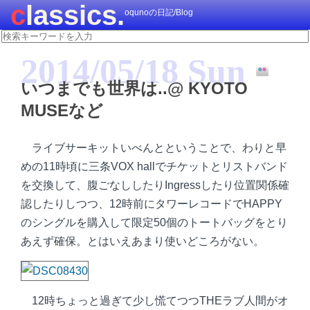
classics.
oqunoの日記/Blog
2014/05/18 Sun
いつまでも世界は..@ KYOTO
MUSEなど
ライブサーキットいべんとということで、わりと早
めの11時頃に三条VOX hallでチケットとリストバンド
を交換して、腹ごなししたりIngressしたり位置関係確
認したりしつつ、12時前にタワーレコードでHAPPY
のシングルを購入して限定50個のトートバッグをとり
あえず確保。とはいえあまり使いどころがない。
12時ちょっと過ぎて少し慌てつつTHEラブ人間がオ