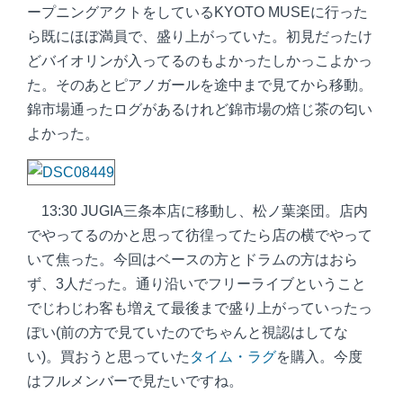
ープニングアクトをしているKYOTO MUSEに行った
ら既にほぼ満員で、盛り上がっていた。初見だったけ
どバイオリンが入ってるのもよかったしかっこよかっ
た。そのあとピアノガールを途中まで見てから移動。
錦市場通ったログがあるけれど錦市場の焙じ茶の匂い
よかった。
13:30 JUGIA三条本店に移動し、松ノ葉楽団。店内
でやってるのかと思って彷徨ってたら店の横でやって
いて焦った。今回はベースの方とドラムの方はおら
ず、3人だった。通り沿いでフリーライブということ
でじわじわ客も増えて最後まで盛り上がっていったっ
ぽい(前の方で見ていたのでちゃんと視認はしてな
い)。買おうと思っていた
タイム・ラグ
を購入。今度
はフルメンバーで見たいですね。