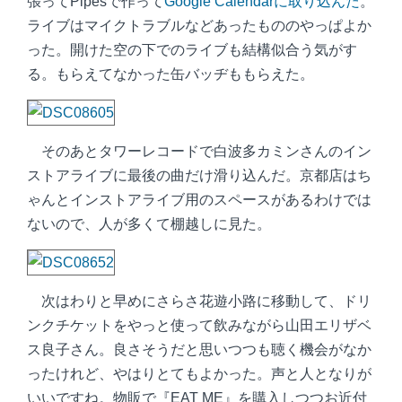
張ってPipesで作って
Google Calendarに取り込んだ
。
ライブはマイクトラブルなどあったもののやっぱよか
った。開けた空の下でのライブも結構似合う気がす
る。もらえてなかった缶バッヂももらえた。
そのあとタワーレコードで白波多カミンさんのイン
ストアライブに最後の曲だけ滑り込んだ。京都店はち
ゃんとインストアライブ用のスペースがあるわけでは
ないので、人が多くて棚越しに見た。
次はわりと早めにさらさ花遊小路に移動して、ドリ
ンクチケットをやっと使って飲みながら山田エリザベ
ス良子さん。良さそうだと思いつつも聴く機会がなか
ったけれど、やはりとてもよかった。声と人となりが
いいですね。物販で『EAT ME』を購入しつつお近付