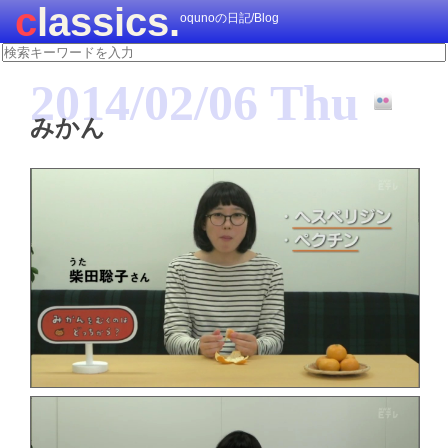
classics.
oqunoの日記/Blog
2014/02/06 Thu
みかん