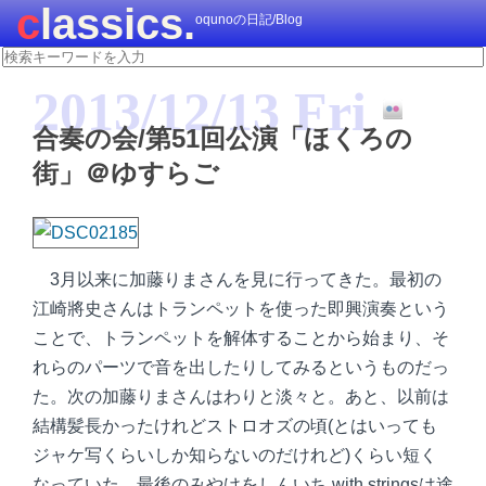
classics.
oqunoの日記/Blog
2013/12/13 Fri
合奏の会/第51回公演「ほくろの
街」＠ゆすらご
3月以来に加藤りまさんを見に行ってきた。最初の
江崎將史さんはトランペットを使った即興演奏という
ことで、トランペットを解体することから始まり、そ
れらのパーツで音を出したりしてみるというものだっ
た。次の加藤りまさんはわりと淡々と。あと、以前は
結構髪長かったけれどストロオズの頃(とはいっても
ジャケ写くらいしか知らないのだけれど)くらい短く
なっていた。最後のみやけをしんいち with stringsは途