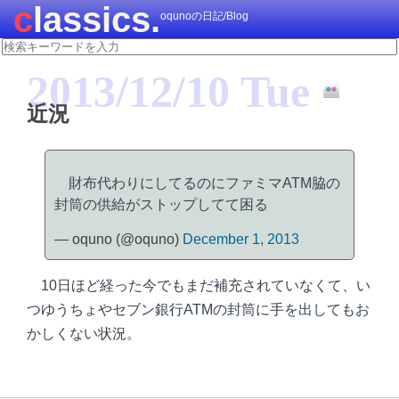
classics.
oqunoの日記/Blog
2013/12/10 Tue
近況
財布代わりにしてるのにファミマATM脇の
封筒の供給がストップしてて困る
— oquno (@oquno)
December 1, 2013
10日ほど経った今でもまだ補充されていなくて、い
つゆうちょやセブン銀行ATMの封筒に手を出してもお
かしくない状況。